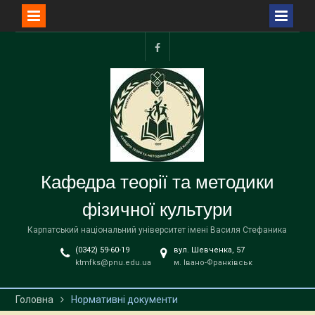
Перейти
до
Сторінка
вмісту
ФФВіС
Кафедра теорії та методики
фізичної культури
Карпатський національний університет імені Василя Стефаника
(0342) 59-60-19
вул. Шевченка, 57
ktmfks@pnu.edu.ua
м. Івано-Франківськ
Головна
Нормативні документи