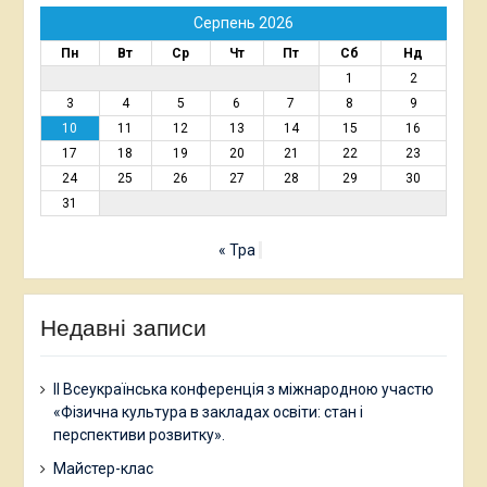
Серпень 2026
Пн
Вт
Ср
Чт
Пт
Сб
Нд
1
2
3
4
5
6
7
8
9
10
11
12
13
14
15
16
17
18
19
20
21
22
23
24
25
26
27
28
29
30
31
« Тра
Недавні записи
ІІ Всеукраїнська конференція з міжнародною участю
«Фізична культура в закладах освіти: стан і
перспективи розвитку».
Майстер-клас