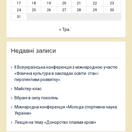
17
18
19
20
21
22
23
24
25
26
27
28
29
30
31
« Тра
Недавні записи
ІІ Всеукраїнська конференція з міжнародною участю
«Фізична культура в закладах освіти: стан і
перспективи розвитку».
Майстер-клас
Вбрані в силу поколінь
Міжнародна конференція «Молода спортивна наука
України»
Лекція на тему «Донорство плазми крові»