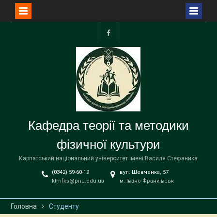
Перейти
до
Сторінка
вмісту
ФФВіС
Кафедра теорії та методики
фізичної культури
Карпатський національний університет імені Василя Стефаника
(0342) 59-60-19
вул. Шевченка, 57
ktmfks@pnu.edu.ua
м. Івано-Франківськ
Головна
Студенту