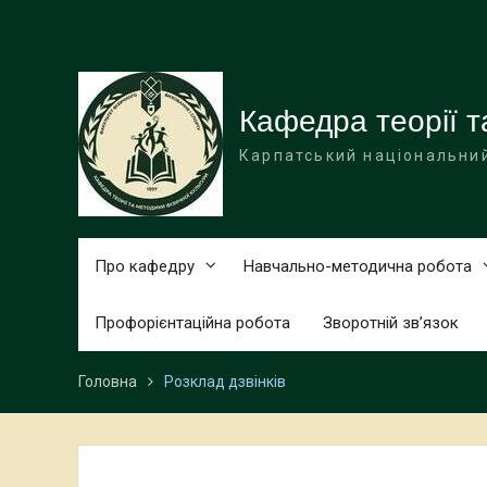
Перейти
до
вмісту
Кафедра теорії т
Карпатський національний
Про кафедру
Навчально-методична робота
Профорієнтаційна робота
Зворотній зв’язок
Головна
Розклад дзвінків