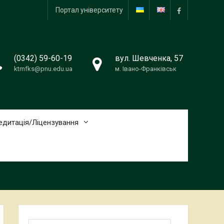
Портал університету
Сторінка
ФФВіС
(0342) 59-60-19
вул. Шевченка, 57
ktmfks@pnu.edu.ua
м. Івано-Франківськ
едитація/Ліцензування
Пошук: