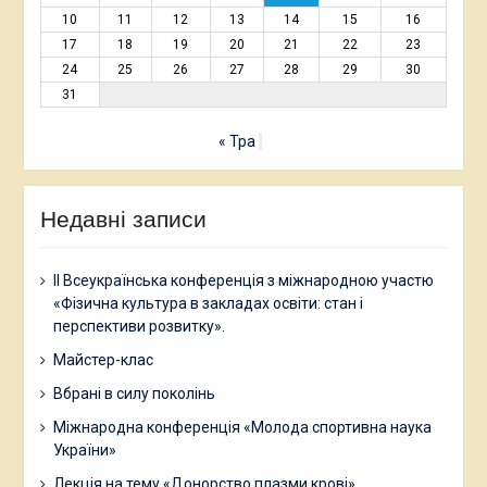
10
11
12
13
14
15
16
17
18
19
20
21
22
23
24
25
26
27
28
29
30
31
« Тра
Недавні записи
ІІ Всеукраїнська конференція з міжнародною участю
«Фізична культура в закладах освіти: стан і
перспективи розвитку».
Майстер-клас
Вбрані в силу поколінь
Міжнародна конференція «Молода спортивна наука
України»
Лекція на тему «Донорство плазми крові»