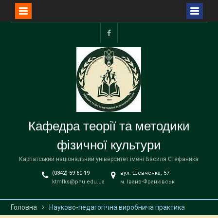
Перейти
до
Сторінка
вмісту
ФФВіС
Кафедра теорії та методики
фізичної культури
Карпатський національний університет імені Василя Стефаника
(0342) 59-60-19
вул. Шевченка, 57
ktmfks@pnu.edu.ua
м. Івано-Франківськ
Головна
Науково-педагогічна виробнича практика