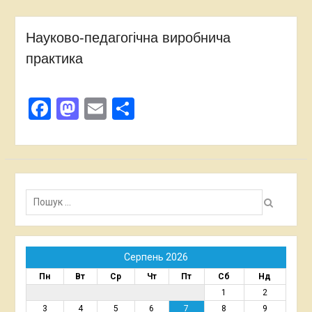
Науково-педагогічна виробнича
практика
Facebook
Mastodon
Email
Поділитися
Пошук:
Серпень 2026
Пн
Вт
Ср
Чт
Пт
Сб
Нд
1
2
3
4
5
6
7
8
9